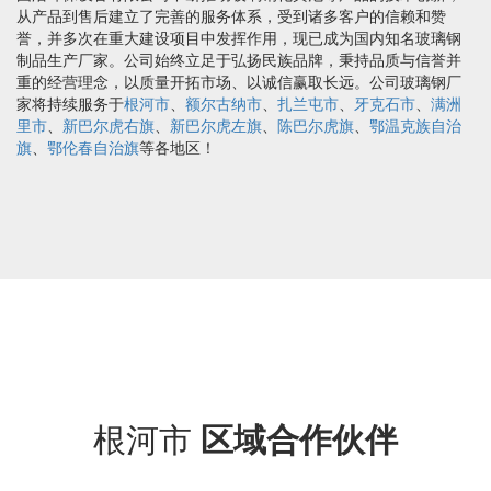
从产品到售后建立了完善的服务体系，受到诸多客户的信赖和赞
誉，并多次在重大建设项目中发挥作用，现已成为国内知名玻璃钢
制品生产厂家。公司始终立足于弘扬民族品牌，秉持品质与信誉并
重的经营理念，以质量开拓市场、以诚信赢取长远。公司玻璃钢厂
家将持续服务于
根河市
、
额尔古纳市
、
扎兰屯市
、
牙克石市
、
满洲
里市
、
新巴尔虎右旗
、
新巴尔虎左旗
、
陈巴尔虎旗
、
鄂温克族自治
旗
、
鄂伦春自治旗
等各地区！
根河市
区域合作伙伴