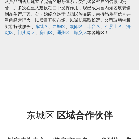
从产品到售后建立了完善的服务体系，受到诸多客户的信赖和赞
誉，并多次在重大建设项目中发挥作用，现已成为国内知名玻璃钢
制品生产厂家。公司始终立足于弘扬民族品牌，秉持品质与信誉并
重的经营理念，以质量开拓市场、以诚信赢取长远。公司玻璃钢桥
架将持续服务于
东城区
、
西城区
、
朝阳区
、
丰台区
、
石景山区
、
海
淀区
、
门头沟区
、
房山区
、
通州区
、
顺义区
等各地区！
东城区
区域合作伙伴