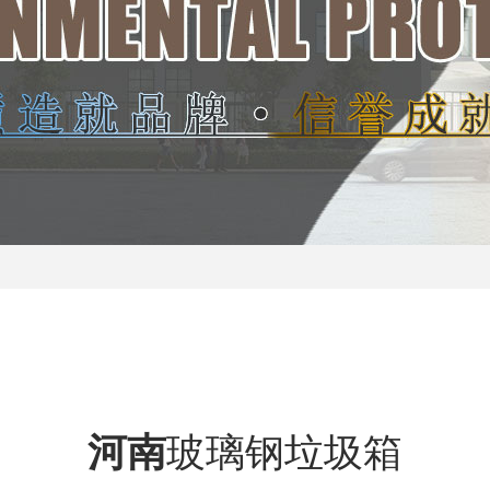
河南
玻璃钢垃圾箱