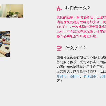
我们做什么？
优良的阻燃、耐腐蚀特性，让玻
璃钢优良的稳定性将更加安全，同
110℃），一次成型内壁光滑无
结构，不会出现脆皮现象，挂车使
路等公共场所均可美化环境。
什么水平？
国洁环保设备有限公司不断推动
善的服务体系，受到诸多客户的
为国内知名玻璃钢制品生产厂家
经营理念，以质量开拓市场、以
开封市
、
洛阳市
、
平顶山市
、
安
区！