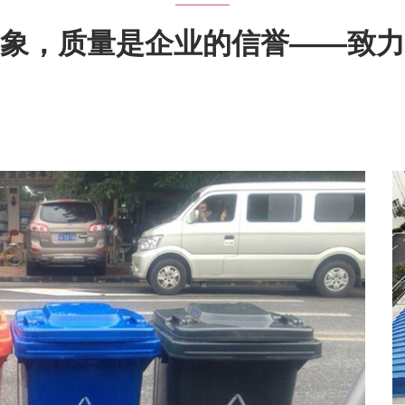
象，质量是企业的信誉——致力