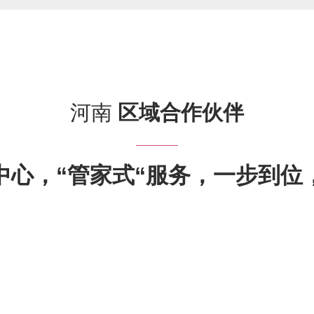
河南
区域合作伙伴
中心，“管家式“服务，一步到位