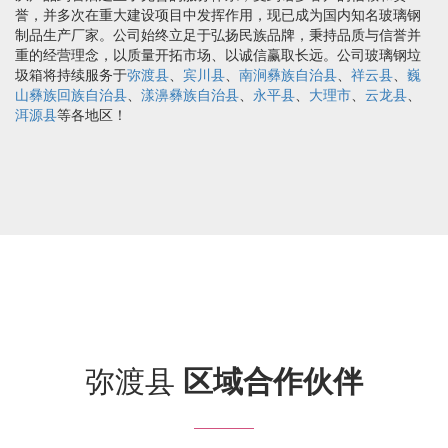
誉，并多次在重大建设项目中发挥作用，现已成为国内知名玻璃钢
制品生产厂家。公司始终立足于弘扬民族品牌，秉持品质与信誉并
重的经营理念，以质量开拓市场、以诚信赢取长远。公司玻璃钢垃
圾箱将持续服务于
弥渡县
、
宾川县
、
南涧彝族自治县
、
祥云县
、
巍
山彝族回族自治县
、
漾濞彝族自治县
、
永平县
、
大理市
、
云龙县
、
洱源县
等各地区！
弥渡县
区域合作伙伴