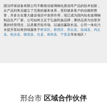
国洁环保设备有限公司不断推动玻璃钢化粪池等产品的技术创新，
从产品到售后建立了完善的服务体系，受到诸多客户的信赖和赞
誉，并多次在重大建设项目中发挥作用，现已成为国内知名玻璃钢
制品生产厂家。公司始终立足于弘扬民族品牌，秉持品质与信誉并
重的经营理念，以质量开拓市场、以诚信赢取长远。公司一体化污
水提升泵站将持续服务于
桥东区
、
桥西区
、
邢台县
、
临城县
、
内丘
县
、
柏乡县
、
隆尧县
、
任县
、
南和县
、
宁晋县
等各地区！
邢台市
区域合作伙伴