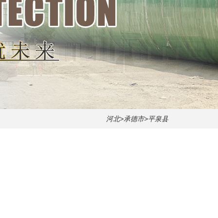
河北
>
承德市
>平泉县