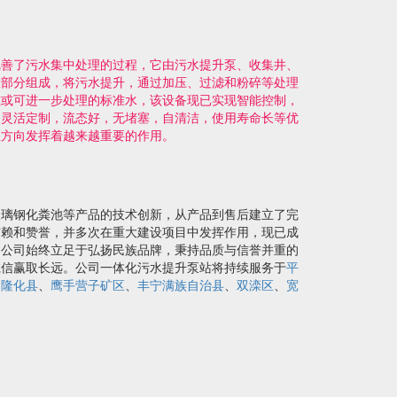
完善了污水集中处理的过程，它由污水提升泵、收集井、
大部分组成，将污水提升，通过加压、过滤和粉碎等处理
准或可进一步处理的标准水，该设备现已实现智能控制，
，灵活定制，流态好，无堵塞，自清洁，使用寿命长等优
生方向发挥着越来越重要的作用。
玻璃钢化粪池等产品的技术创新，从产品到售后建立了完
信赖和赞誉，并多次在重大建设项目中发挥作用，现已成
。公司始终立足于弘扬民族品牌，秉持品质与信誉并重的
诚信赢取长远。公司一体化污水提升泵站将持续服务于
平
、
隆化县
、
鹰手营子矿区
、
丰宁满族自治县
、
双滦区
、
宽
！