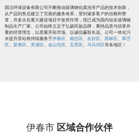
国洁环保设备有限公司不断推动玻璃钢化粪池等产品的技术创新，
从产品到售后建立了完善的服务体系，受到诸多客户的信赖和赞
誉，并多次在重大建设项目中发挥作用，现已成为国内知名玻璃钢
制品生产厂家。公司始终立足于弘扬民族品牌，秉持品质与信誉并
重的经营理念，以质量开拓市场、以诚信赢取长远。公司一体化污
水提升泵站将持续服务于
伊春区
、
南岔区
、
友好区
、
西林区
、
翠峦
区
、
新青区
、
美溪区
、
金山屯区
、
五营区
、
乌马河区
等各地区！
伊春市
区域合作伙伴