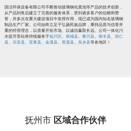
国洁环保设备有限公司不断推动玻璃钢化粪池等产品的技术创新，
从产品到售后建立了完善的服务体系，受到诸多客户的信赖和赞
誉，并多次在重大建设项目中发挥作用，现已成为国内知名玻璃钢
制品生产厂家。公司始终立足于弘扬民族品牌，秉持品质与信誉并
重的经营理念，以质量开拓市场、以诚信赢取长远。公司一体化污
水提升泵站将持续服务于
临川区
、
南城县
、
黎川县
、
南丰县
、
崇仁
县
、
乐安县
、
宜黄县
、
金溪县
、
资溪县
、
东乡县
等各地区！
抚州市
区域合作伙伴