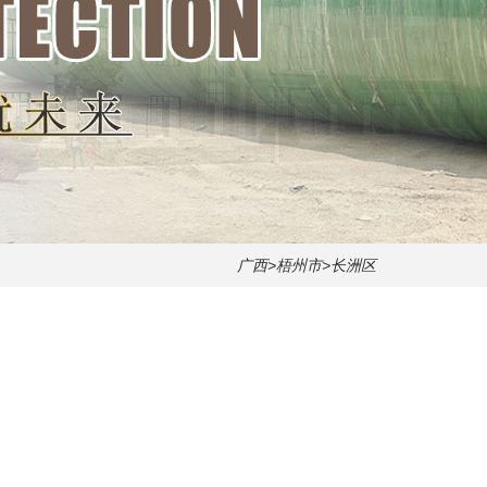
广西
>
梧州市
>长洲区