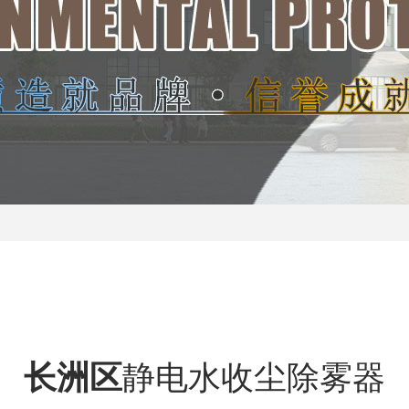
长洲区
静电水收尘除雾器