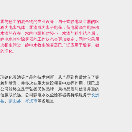
或雾与粉尘的混合物的专业设备，与干式静电除尘器的区
过程为电离气体；雾滴成为离子电荷；荷电雾滴向电极移
于水滴的存在，水的电阻相对较小，水滴与粉尘结合后，
，静电水收尘除雾器的工作状态会更加稳定，同时它采用
二次扬尘污染，静电水收尘除雾器已广泛应用于酸雾、微
质的净化。
玻璃钢化粪池等产品的技术创新，从产品到售后建立了完
信赖和赞誉，并多次在重大建设项目中发挥作用，现已成
。公司始终立足于弘扬民族品牌，秉持品质与信誉并重的
诚信赢取长远。公司静电水收尘除雾器将持续服务于
长洲
藤县
、
蒙山县
、
岑溪市
等各地区！